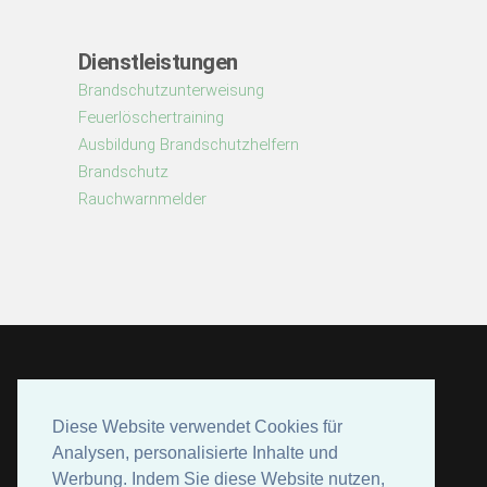
Dienstleistungen
Brandschutzunterweisung
Feuerlöschertraining
Ausbildung Brandschutzhelfern
Brandschutz
Rauchwarnmelder
Diese Website verwendet Cookies für
Diese Website verwendet Cookies für
Analysen, personalisierte Inhalte und
Analysen, personalisierte Inhalte und
Werbung. Indem Sie diese Website nutzen,
Werbung. Indem Sie diese Website nutzen,