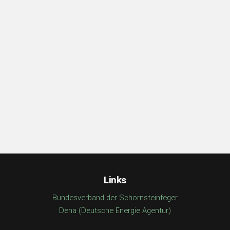
Links
Bundesverband der Schornsteinfeger
Dena (Deutsche Energie Agentur)